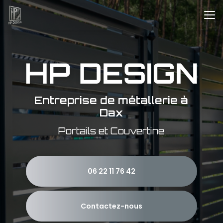
Aller
au
contenu
principal
Entreprise de métallerie à
Dax
Portails et Couvertine
06 22 11 76 42
Contactez-nous