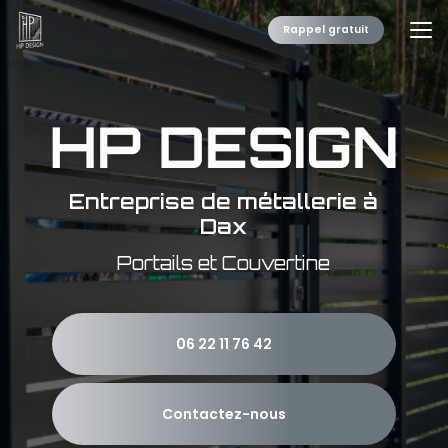
Aller
au
Rappel gratuit
contenu
principal
Entreprise de métallerie à
Dax
Portails et Couvertine
06 22 11 76 42
Contactez-nous