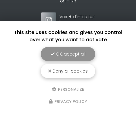
8h - 17h
Voir
+
d'infos sur
instagram
This site uses cookies and gives you control
over what you want to activate
OK, accept all
Envoyez un message
Deny all cookies
Nom Prénom
Société
PERSONALIZE
Email
PRIVACY POLICY
Téléphone
Message