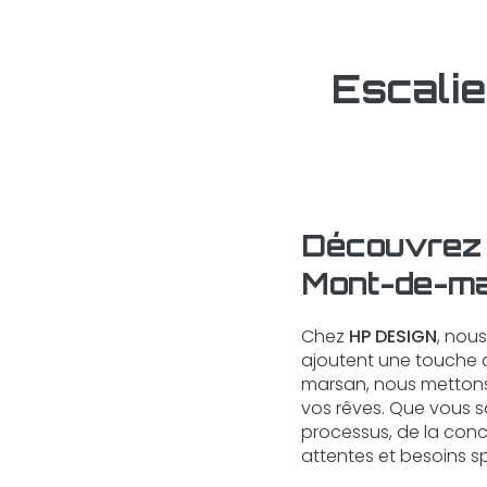
Escali
Découvrez n
Mont-de-m
Chez
HP DESIGN
, nou
ajoutent une touche d
marsan, nous mettons
vos rêves. Que vous 
processus, de la conce
attentes et besoins s