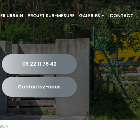
IER URBAIN
PROJET SUR-MESURE
GALERIES
CONTACT
Portails et couvertine
Escalier et garde-corps
Mobilier urbain
06 22 11 76 42
Projet sur-mesure
Contactez-nous
SIGN