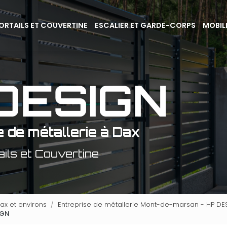
ORTAILS ET COUVERTINE
ESCALIER ET GARDE-CORPS
MOBIL
e de métallerie à Dax
ails et Couvertine
ax et environs
Entreprise de métallerie Mont-de-marsan - HP DE
IGN