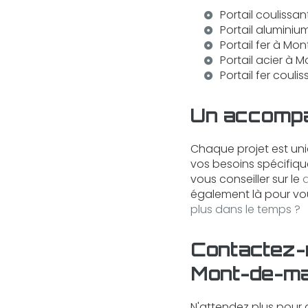
Portail couliss
Portail alumini
Portail fer à M
Portail acier à
Portail fer cou
Un accompa
Chaque projet est un
vos besoins spécifique
vous conseiller sur le
q
également là pour vou
plus dans le temps ?
Contactez-n
Mont-de-m
N'attendez plus pour