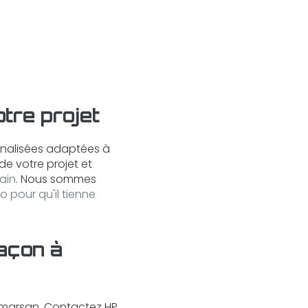
tre projet
nnalisées adaptées à
de votre projet et
rain
. Nous sommes
 pour qu'il tienne
açon à
-marsan. Contactez HP