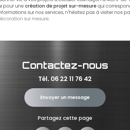
ui pour une
création de projet sur-mesure
qui correspon
informations sur nos services, n'hésitez pas à visiter nos p
décoration sur mesure
.
Contactez-nous
Tél.
06 22 11 76 42
Envoyer un message
Partagez cette page
Facebook
X
Email