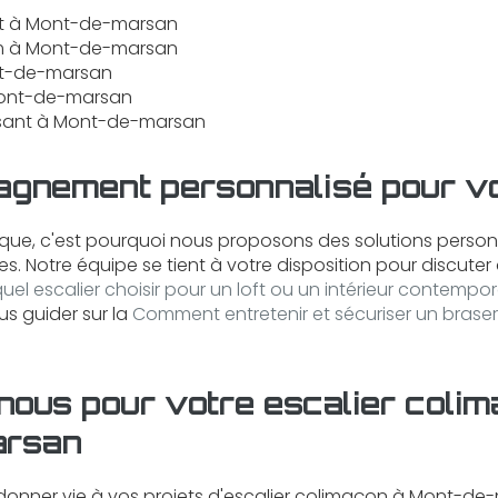
ant à Mont-de-marsan
um à Mont-de-marsan
ont-de-marsan
 Mont-de-marsan
lissant à Mont-de-marsan
gnement personnalisé pour vo
ique, c'est pourquoi nous proposons des solutions perso
s. Notre équipe se tient à votre disposition pour discuter 
uel escalier choisir pour un loft ou un intérieur contempo
s guider sur la
Comment entretenir et sécuriser un brasero
ous pour votre escalier colim
arsan
 donner vie à vos projets d'escalier colimaçon à Mont-de