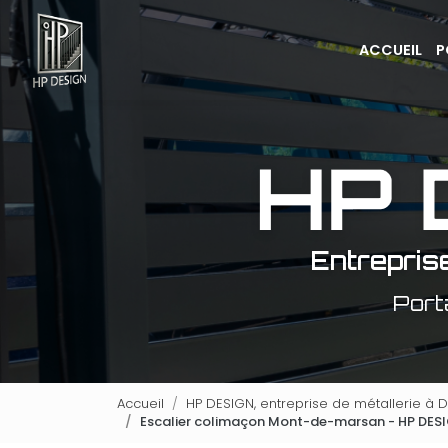
Navigation principale
Aller
au
ACCUEIL
P
contenu
principal
Entrepris
Port
Accueil
HP DESIGN, entreprise de métallerie à D
Escalier colimaçon Mont-de-marsan - HP DES