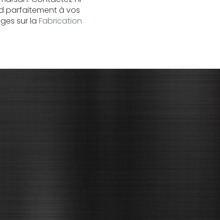
d parfaitement à vos
ages sur la
Fabrication