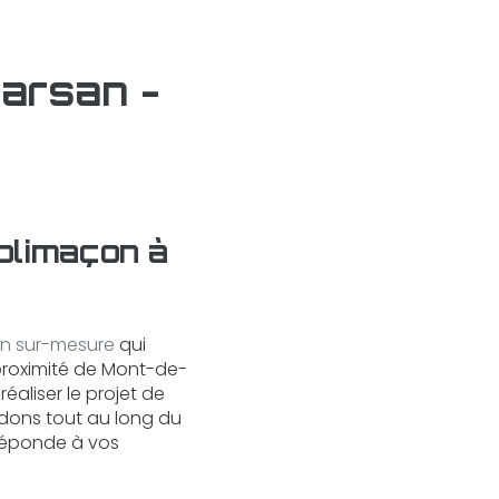
arsan -
olimaçon à
on sur-mesure
qui
proximité de Mont-de-
éaliser le projet de
idons tout au long du
 réponde à vos