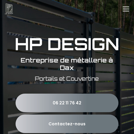
Aller
au
contenu
principal
Entreprise de métallerie à
Dax
Portails et Couvertine
06 22 11 76 42
Contactez-nous