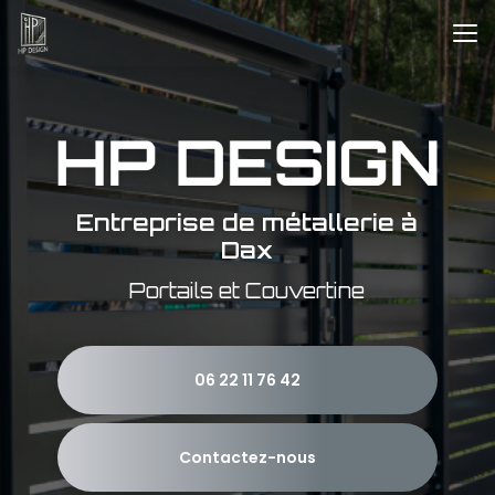
Aller
au
contenu
principal
Entreprise de métallerie à
Dax
Portails et Couvertine
06 22 11 76 42
Contactez-nous