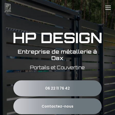
Aller
au
contenu
principal
Entreprise de métallerie à
Dax
Portails et Couvertine
06 22 11 76 42
Contactez-nous