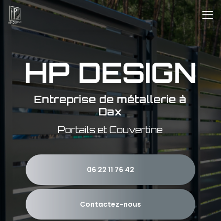
Aller
au
contenu
principal
Entreprise de métallerie à
Dax
Portails et Couvertine
06 22 11 76 42
Contactez-nous