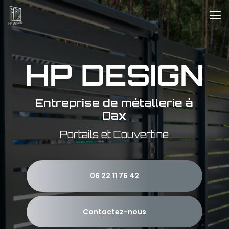
Aller
au
contenu
principal
Entreprise de métallerie à
Dax
Portails et Couvertine
06 22 11 76 42
Contactez-nous