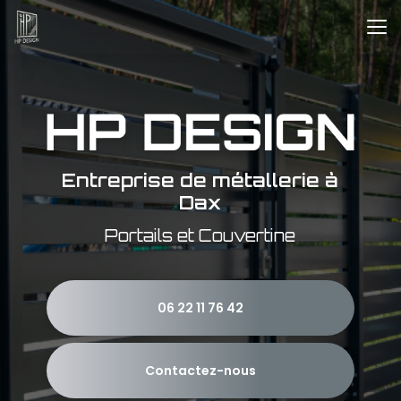
Aller
au
contenu
principal
Entreprise de métallerie à
Dax
Portails et Couvertine
06 22 11 76 42
Contactez-nous