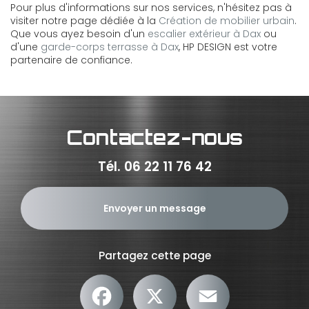
Pour plus d'informations sur nos services, n'hésitez pas à
visiter notre page dédiée à la
Création de mobilier urbain
.
Que vous ayez besoin d'un
escalier extérieur à Dax
ou
d'une
garde-corps terrasse à Dax
, HP DESIGN est votre
partenaire de confiance.
Contactez-nous
Tél.
06 22 11 76 42
Envoyer un message
Partagez cette page
Facebook
X
Email