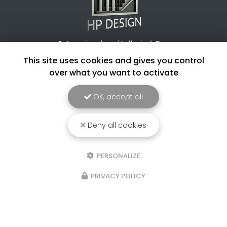
Entreprise de métallerie à Dax
This site uses cookies and gives you control
4 routes des chênes
40180 Hinx
over what you want to activate
06 22 11 76 42
OK, accept all
Lundi au samedi :
8h - 17h
Deny all cookies
Voir
+
d'infos sur
instagram
PERSONALIZE
PRIVACY POLICY
Envoyez un message