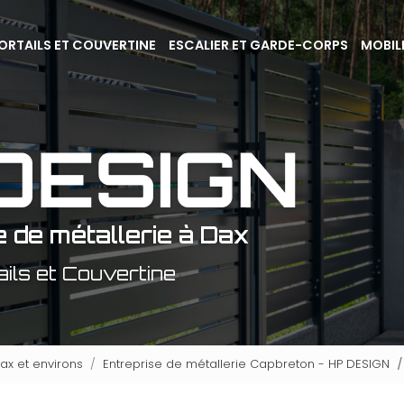
ORTAILS ET COUVERTINE
ESCALIER ET GARDE-CORPS
MOBIL
e de métallerie à Dax
ails et Couvertine
ax et environs
Entreprise de métallerie Capbreton - HP DESIGN