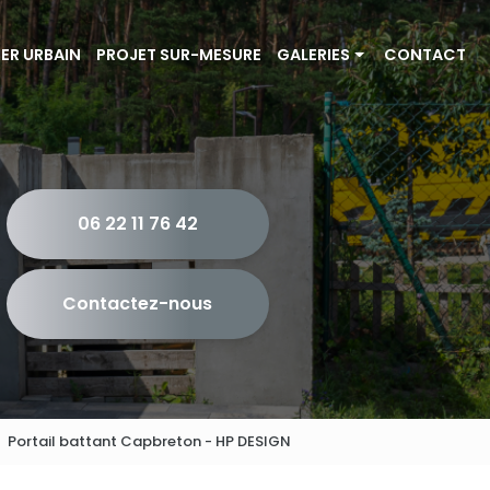
IER URBAIN
PROJET SUR-MESURE
GALERIES
CONTACT
Portails et couvertine
Escalier et garde-corps
Mobilier urbain
06 22 11 76 42
Projet sur-mesure
Contactez-nous
Portail battant Capbreton - HP DESIGN