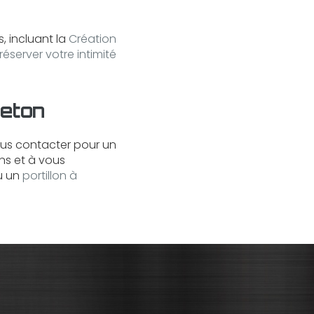
 incluant la
Création
réserver votre intimité
reton
ous contacter pour un
ns et à vous
u un
portillon à