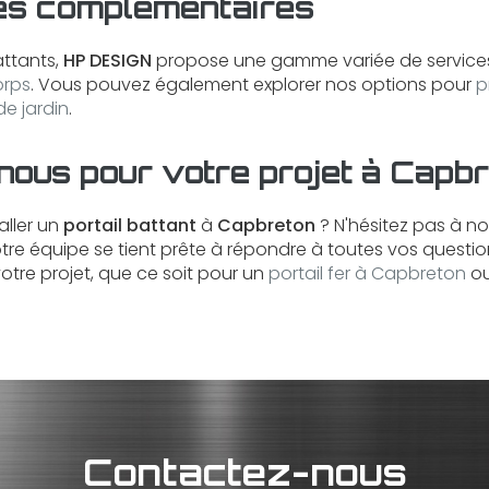
es complémentaires
attants,
HP DESIGN
propose une gamme variée de services,
orps
. Vous pouvez également explorer nos options pour
p
de jardin
.
ous pour votre projet à Capb
aller un
portail battant
à
Capbreton
? N'hésitez pas à n
otre équipe se tient prête à répondre à toutes vos questio
re projet, que ce soit pour un
portail fer à Capbreton
o
Contactez-nous