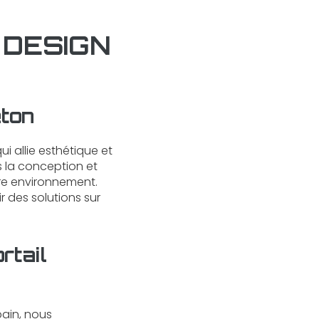
P DESIGN
eton
ui allie esthétique et
 la conception et
tre environnement.
 des solutions sur
rtail
bain
, nous