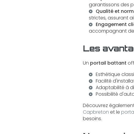
garantissons des po
Qualité et norm
strictes, assurant ai
Engagement cli
accompagnant de la
Les avantag
Un
portail battant
off
Esthétique class
Facilité d'install
Adaptabilité à d
Possibilité d'au
Découvrez également
Capbreton
et le
porta
besoins.