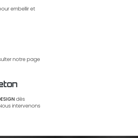
ur embellir et
nsulter notre page
eton
DESIGN
dès
 Nous intervenons