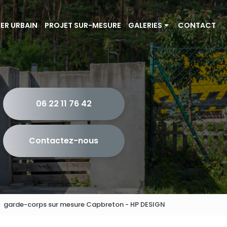
IER URBAIN
PROJET SUR-MESURE
GALERIES
CONTACT
Portails et couvertine
Escalier et garde-corps
Mobilier urbain
06 22 11 76 42
Projet sur-mesure
Contactez-nous
garde-corps sur mesure Capbreton - HP DESIGN