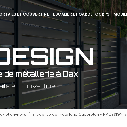
ORTAILS ET COUVERTINE
ESCALIER ET GARDE-CORPS
MOBIL
e de métallerie à Dax
ails et Couvertine
ax et environs
Entreprise de métallerie Capbreton - HP DESIGN