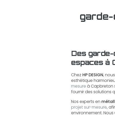
garde-
Des garde-
espaces à 
Chez
HP DESIGN
, nou
esthétique harmonieus
mesure
à Capbreton s
fournir des solutions qu
Nos experts en
métall
projet sur-mesure
, af
environnement. Nous u