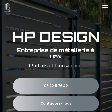
Aller
au
contenu
principal
Entreprise de métallerie à
Dax
Portails et Couvertine
06 22 11 76 42
Contactez-nous