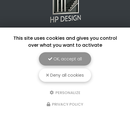
Entreprise de métallerie à Dax
This site uses cookies and gives you control
4 routes des chênes
over what you want to activate
40180 Hinx
06 22 11 76 42
OK, accept all
Lundi au samedi :
8h - 17h
Deny all cookies
Voir
+
d'infos sur
instagram
PERSONALIZE
PRIVACY POLICY
Envoyez un message