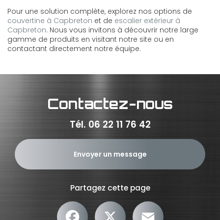
Pour une solution complète, explorez nos options de
couvertine à Capbreton
et de
escalier extérieur à
Capbreton
. Nous vous invitons à découvrir notre large
gamme de produits en visitant notre site ou en
contactant directement notre équipe.
Contactez-nous
Tél.
06 22 11 76 42
Envoyer un message
Partagez cette page
Facebook
X
Email