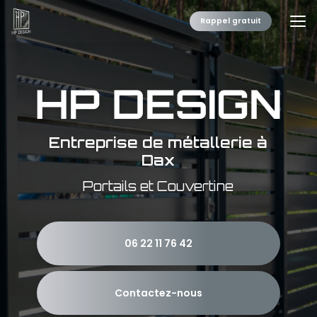
Aller
au
Rappel gratuit
contenu
principal
Entreprise de métallerie à
Dax
Portails et Couvertine
06 22 11 76 42
Contactez-nous