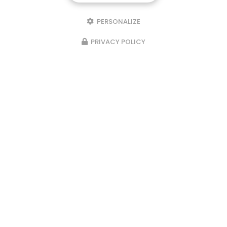
Téléphone
PERSONALIZE
Message
PRIVACY POLICY
J'autorise ce site à conserver l'ensemble des données transmises dans
ce formulaire pour faciliter le suivi et le traitement de ma demande.
(Aucune exploitation commerciale ne sera faite des données conservées.
Voir notre
politique de confidentialité
)