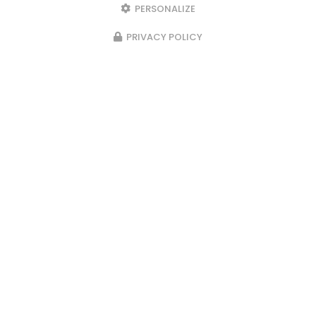
PERSONALIZE
Voir
+
d'infos sur
PRIVACY POLICY
instagram
Envoyez un message
Nom Prénom
Société
Email
Téléphone
Message