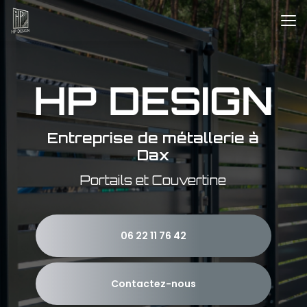
Aller
au
contenu
principal
Entreprise de métallerie à
Dax
Portails et Couvertine
06 22 11 76 42
Contactez-nous