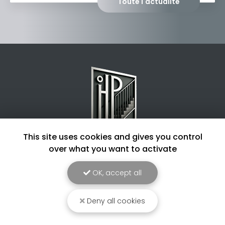
Toute l'actualité
This site uses cookies and gives you control
over what you want to activate
Entreprise de métallerie à Dax
4 routes des chênes
OK, accept all
40180 Hinx
06 22 11 76 42
Deny all cookies
Lundi au samedi :
8h - 17h